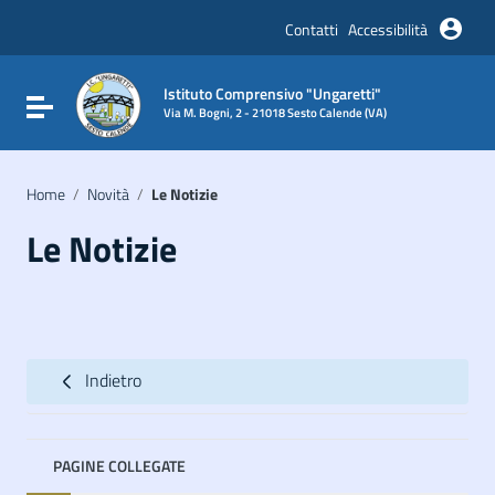
Vai ai contenuti
Vai al menu di navigazione
Contatti
Accessibilità
Vai al footer
Istituto Comprensivo "Ungaretti"
Attiva / disattiva la navigazione
Via M. Bogni, 2 - 21018 Sesto Calende (VA)
Home
/
Novità
/
Le Notizie
Le Notizie
Indietro
PAGINE COLLEGATE