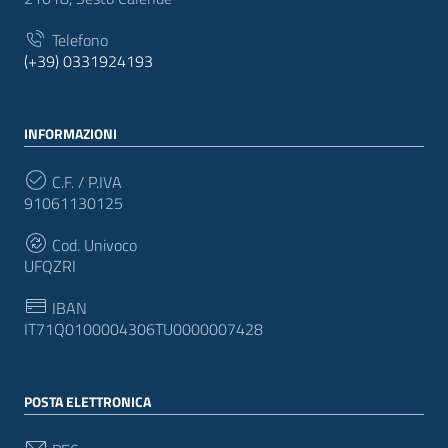
Telefono
(+39) 0331924193
INFORMAZIONI
C.F. / P.IVA
91061130125
Cod. Univoco
UFQZRI
IBAN
IT71Q0100004306TU0000007428
POSTA ELETTRONICA