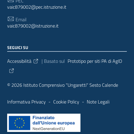
PEC
vaic879002@pec.istruzione.it
Email
vaic879002@istruzione.it
SEGUICI SU
Sezione Link Utili
Accessibilità
| Basato sul
Prototipo per siti PA di AgID
© 2026 Istituto Comprensivo "Ungaretti" Sesto Calende
Informativa Privacy
-
Cookie Policy
-
Note Legali