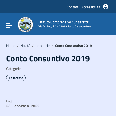
Vai ai contenuti
Vai al menu di navigazione
Contatti
Accessibilità
Vai al footer
Istituto Comprensivo "Ungaretti"
Attiva / disattiva la navigazione
Via M. Bogni, 2 - 21018 Sesto Calende (VA)
Home
/
Novità
/
Le notizie
/
Conto Consuntivo 2019
Conto Consuntivo 2019
Categorie
Le notizie
Data:
23 Febbraio 2022