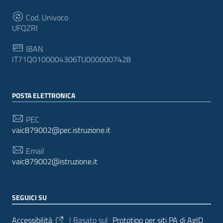
Cod. Univoco
UFQZRI
IBAN
IT71Q0100004306TU0000007428
POSTA ELETTRONICA
PEC
vaic879002@pec.istruzione.it
Email
vaic879002@istruzione.it
SEGUICI SU
Sezione Link Utili
Accessibilità
| Basato sul
Prototipo per siti PA di AgID