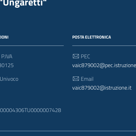
"Ungaretti"
IONI
POSTA ELETTRONICA
 P.IVA
PEC
30125
vaic879002@pec.istruzione.
 Univoco
Email
vaic879002@istruzione.it
N
100004306TU0000007428