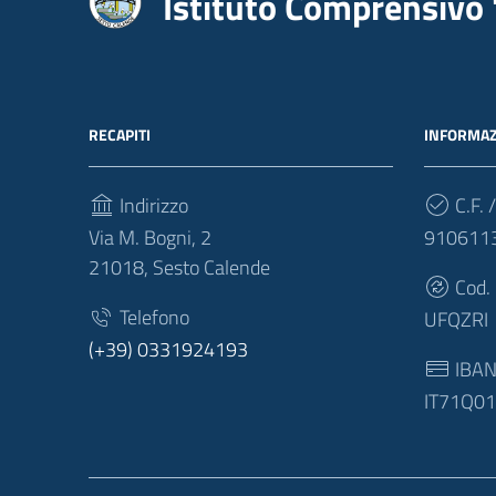
Istituto Comprensivo 
RECAPITI
INFORMAZ
Indirizzo
C.F. /
Via M. Bogni, 2
910611
21018, Sesto Calende
Cod.
Telefono
UFQZRI
(+39) 0331924193
IBA
IT71Q0