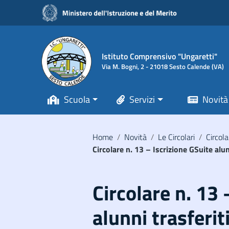
Vai ai contenuti
Vai al menu di navigazione
Vai al footer
Istituto Comprensivo "Ungaretti"
Via M. Bogni, 2 - 21018 Sesto Calende (VA)
Scuola
Servizi
Novità
Home
/
Novità
/
Le Circolari
/
Circola
Circolare n. 13 – Iscrizione GSuite alun
Circolare n. 13 
alunni trasferiti