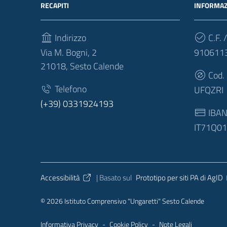
RECAPITI
INFORMAZ
Indirizzo
C.F. /
Via M. Bogni, 2
910611
21018, Sesto Calende
Cod.
Telefono
UFQZRI
(+39) 0331924193
IBA
IT71Q0
Sezione Link Utili
Accessibilità
| Basato sul
Prototipo per siti PA di AgID
© 2026 Istituto Comprensivo "Ungaretti" Sesto Calende
Informativa Privacy
-
Cookie Policy
-
Note Legali