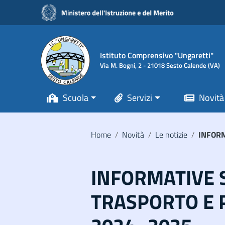
Vai ai contenuti
Vai al menu di navigazione
Vai al footer
Istituto Comprensivo "Ungaretti"
Via M. Bogni, 2 - 21018 Sesto Calende (VA)
Scuola
Servizi
Novità
Home
/
Novità
/
Le notizie
/
INFORM
INFORMATIVE 
TRASPORTO E P