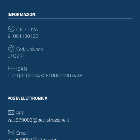
INFORMAZIONI
C.F. / P.IVA
91061130125
Cod. Univoco
UFQZRI
IBAN
IT71Q0100004306TU0000007428
POSTA ELETTRONICA
PEC
vaic879002@pec.istruzione.it
Email
vaic879002@istruzione.it