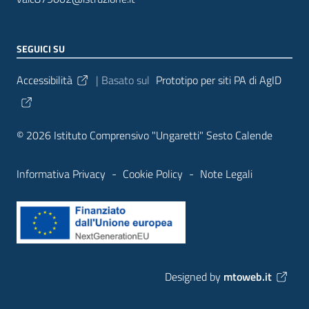
SEGUICI SU
Sezione Link Utili
Accessibilità
| Basato sul
Prototipo per siti PA di AgID
© 2026 Istituto Comprensivo "Ungaretti" Sesto Calende
Informativa Privacy
-
Cookie Policy
-
Note Legali
Designed by
mtoweb.it