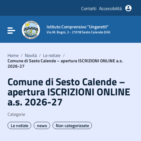
Vai ai contenuti
Vai al menu di navigazione
Contatti
Accessibilità
Vai al footer
Istituto Comprensivo "Ungaretti"
Attiva / disattiva la navigazione
Via M. Bogni, 2 - 21018 Sesto Calende (VA)
Home
/
Novità
/
Le notizie
/
Comune di Sesto Calende – apertura ISCRIZIONI ONLINE a.s.
2026-27
Comune di Sesto Calende –
apertura ISCRIZIONI ONLINE
a.s. 2026-27
Categorie
Le notizie
news
Non categorizzate