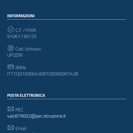
INFORMAZIONI
C.F. / P.IVA
91061130125
Cod. Univoco
UFQZRI
IBAN
IT71Q0100004306TU0000007428
POSTA ELETTRONICA
PEC
vaic879002@pec.istruzione.it
Email