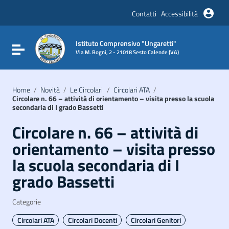
Vai ai contenuti
Vai al menu di navigazione
Contatti
Accessibilità
Vai al footer
Istituto Comprensivo "Ungaretti"
Attiva / disattiva la navigazione
Via M. Bogni, 2 - 21018 Sesto Calende (VA)
Home
/
Novità
/
Le Circolari
/
Circolari ATA
/
Circolare n. 66 – attività di orientamento – visita presso la scuola
secondaria di I grado Bassetti
Circolare n. 66 – attività di
orientamento – visita presso
la scuola secondaria di I
grado Bassetti
Categorie
Circolari ATA
Circolari Docenti
Circolari Genitori