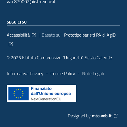
vaic879002@istruzione.it
SEGUICI SU
Sezione Link Utili
Accessibilità
| Basato sul
Prototipo per siti PA di AgID
© 2026 Istituto Comprensivo "Ungaretti" Sesto Calende
Informativa Privacy
-
Cookie Policy
-
Note Legali
Designed by
mtoweb.it