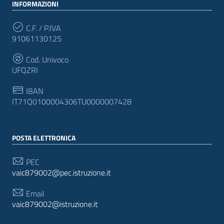
INFORMAZIONI
C.F. / P.IVA
91061130125
Cod. Univoco
UFQZRI
IBAN
IT71Q0100004306TU0000007428
POSTA ELETTRONICA
PEC
vaic879002@pec.istruzione.it
Email
vaic879002@istruzione.it