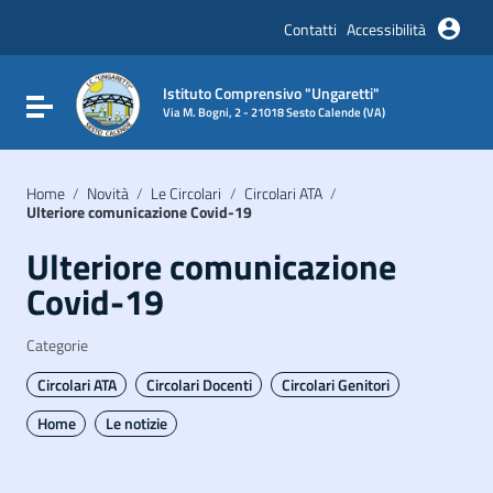
Vai ai contenuti
Vai al menu di navigazione
Contatti
Accessibilità
Vai al footer
Istituto Comprensivo "Ungaretti"
Attiva / disattiva la navigazione
Via M. Bogni, 2 - 21018 Sesto Calende (VA)
Home
/
Novità
/
Le Circolari
/
Circolari ATA
/
Ulteriore comunicazione Covid-19
Ulteriore comunicazione
Covid-19
Categorie
Circolari ATA
Circolari Docenti
Circolari Genitori
Home
Le notizie