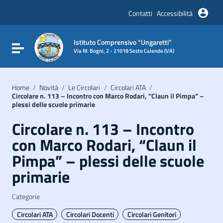
Vai ai contenuti
Vai al menu di navigazione
Contatti
Accessibilità
Vai al footer
Istituto Comprensivo "Ungaretti"
Attiva / disattiva la navigazione
Via M. Bogni, 2 - 21018 Sesto Calende (VA)
Home
/
Novità
/
Le Circolari
/
Circolari ATA
/
Circolare n. 113 – Incontro con Marco Rodari, “Claun il Pimpa” –
plessi delle scuole primarie
Circolare n. 113 – Incontro
con Marco Rodari, “Claun il
Pimpa” – plessi delle scuole
primarie
Categorie
Circolari ATA
Circolari Docenti
Circolari Genitori