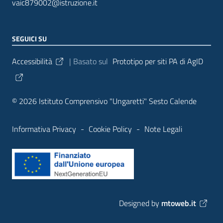
vaic879002@istruzione.it
SEGUICI SU
Sezione Link Utili
Accessibilità
| Basato sul
Prototipo per siti PA di AgID
© 2026 Istituto Comprensivo "Ungaretti" Sesto Calende
Informativa Privacy
-
Cookie Policy
-
Note Legali
Designed by
mtoweb.it