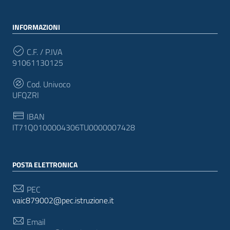
INFORMAZIONI
C.F. / P.IVA
91061130125
Cod. Univoco
UFQZRI
IBAN
IT71Q0100004306TU0000007428
POSTA ELETTRONICA
PEC
vaic879002@pec.istruzione.it
Email