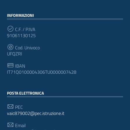
INFORMAZIONI
C.F. / P.IVA
91061130125
Cod. Univoco
UFQZRI
IBAN
IT71Q0100004306TU0000007428
POSTA ELETTRONICA
PEC
vaic879002@pec.istruzione.it
Email