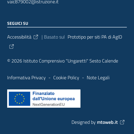
vaic879002@istruzione.it
SEGUICI SU
Sezione Link Utili
Accessibilità
| Basato sul
Prototipo per siti PA di AgID
© 2026 Istituto Comprensivo "Ungaretti" Sesto Calende
Informativa Privacy
-
Cookie Policy
-
Note Legali
Designed by
mtoweb.it