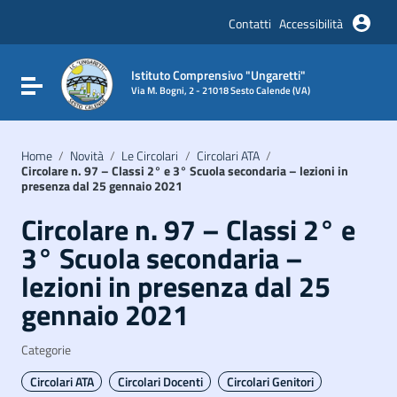
Vai ai contenuti
Vai al menu di navigazione
Contatti
Accessibilità
Vai al footer
Istituto Comprensivo "Ungaretti"
Attiva / disattiva la navigazione
Via M. Bogni, 2 - 21018 Sesto Calende (VA)
Home
/
Novità
/
Le Circolari
/
Circolari ATA
/
Circolare n. 97 – Classi 2° e 3° Scuola secondaria – lezioni in
presenza dal 25 gennaio 2021
Circolare n. 97 – Classi 2° e
3° Scuola secondaria –
lezioni in presenza dal 25
gennaio 2021
Categorie
Circolari ATA
Circolari Docenti
Circolari Genitori