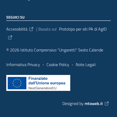
SEGUICI SU
Sezione Link Utili
Accessibilità
| Basato sul
Prototipo per siti PA di AgID
© 2026 Istituto Comprensivo "Ungaretti" Sesto Calende
Informativa Privacy
-
Cookie Policy
-
Note Legali
Designed by
mtoweb.it