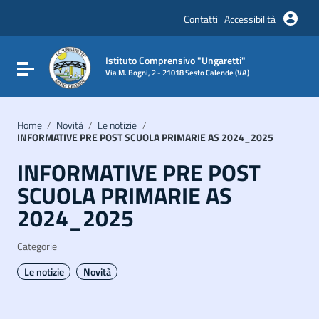
Vai ai contenuti
Vai al menu di navigazione
Contatti
Accessibilità
Vai al footer
Istituto Comprensivo "Ungaretti"
Attiva / disattiva la navigazione
Via M. Bogni, 2 - 21018 Sesto Calende (VA)
Home
/
Novità
/
Le notizie
/
INFORMATIVE PRE POST SCUOLA PRIMARIE AS 2024_2025
INFORMATIVE PRE POST
SCUOLA PRIMARIE AS
2024_2025
Categorie
Le notizie
Novità