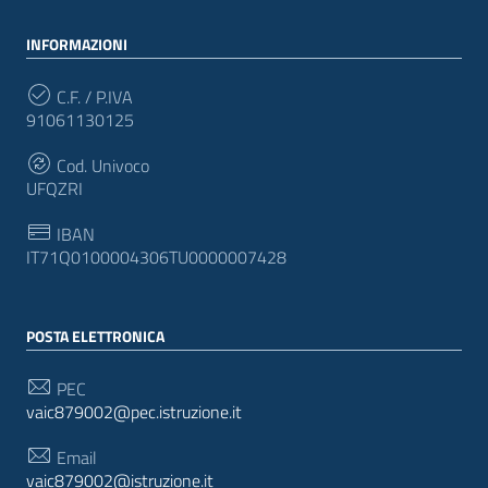
INFORMAZIONI
C.F. / P.IVA
91061130125
Cod. Univoco
UFQZRI
IBAN
IT71Q0100004306TU0000007428
POSTA ELETTRONICA
PEC
vaic879002@pec.istruzione.it
Email
vaic879002@istruzione.it