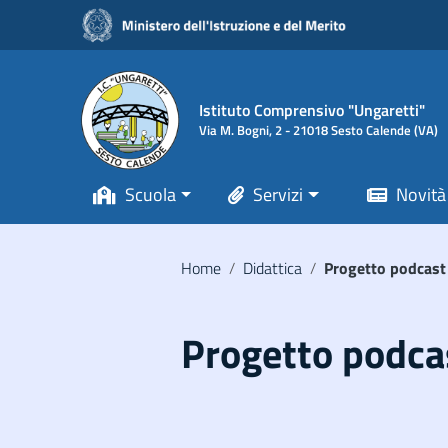
Vai ai contenuti
Vai al menu di navigazione
Vai al footer
Istituto Comprensivo "Ungaretti"
Via M. Bogni, 2 - 21018 Sesto Calende (VA)
Scuola
Servizi
Novità
Home
/
Didattica
/
Progetto podcast
Progetto podca