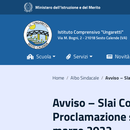
Vai ai contenuti
Vai al menu di navigazione
Vai al footer
Istituto Comprensivo "Ungaretti"
Via M. Bogni, 2 - 21018 Sesto Calende (VA)
Scuola
Servizi
Novità
Home
/
Albo Sindacale
/
Avviso – Sl
Avviso – Slai C
Proclamazione s