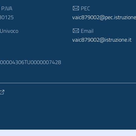
 P.IVA
PEC
30125
vaic879002@pec.istruzione.
 Univoco
Email
vaic879002@istruzione.it
N
100004306TU0000007428