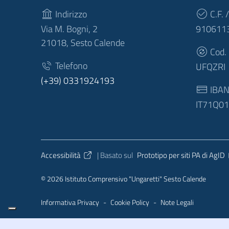
Indirizzo
C.F. /
Via M. Bogni, 2
910611
21018, Sesto Calende
Cod.
Telefono
UFQZRI
(+39) 0331924193
IBA
IT71Q0
Sezione Link Utili
Accessibilità
| Basato sul
Prototipo per siti PA di AgID
© 2026 Istituto Comprensivo "Ungaretti" Sesto Calende
Informativa Privacy
-
Cookie Policy
-
Note Legali