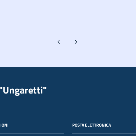
Pagina precedente
Pagina successiva
"Ungaretti"
IONI
POSTA ELETTRONICA