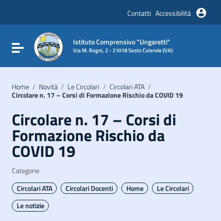
Vai ai contenuti
Vai al menu di navigazione
Contatti
Accessibilità
Vai al footer
Istituto Comprensivo "Ungaretti"
Attiva / disattiva la navigazione
Via M. Bogni, 2 - 21018 Sesto Calende (VA)
Home
/
Novità
/
Le Circolari
/
Circolari ATA
/
Circolare n. 17 – Corsi di Formazione Rischio da COVID 19
Circolare n. 17 – Corsi di
Formazione Rischio da
COVID 19
Categorie
Circolari ATA
Circolari Docenti
Home
Le Circolari
Le notizie