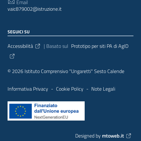
Email
vaic879002@istruzione.it
SEGUICI SU
Sezione Link Utili
Accessibilità
| Basato sul
Prototipo per siti PA di AgID
© 2026 Istituto Comprensivo "Ungaretti" Sesto Calende
Informativa Privacy
-
Cookie Policy
-
Note Legali
Designed by
mtoweb.it