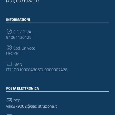
(+39) 0331924193
INFORMAZIONI
C.F. / P.IVA
91061130125
Cod. Univoco
UFQZRI
IBAN
IT71Q0100004306TU0000007428
POSTA ELETTRONICA
PEC
vaic879002@pec.istruzione.it