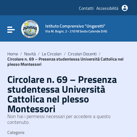
Vai ai contenuti
Vai al menu di navigazione
Contatti
Accessibilità
Vai al footer
Istituto Comprensivo "Ungaretti"
Attiva / disattiva la navigazione
Via M. Bogni, 2 - 21018 Sesto Calende (VA)
Home
/
Novità
/
Le Circolari
/
Circolari Docenti
/
Circolare n. 69 – Presenza studentessa Università Cattolica nel
plesso Montessori
Circolare n. 69 – Presenza
studentessa Università
Cattolica nel plesso
Montessori
Non hai i permessi necessari per accedere a questo
contenuto.
Categorie