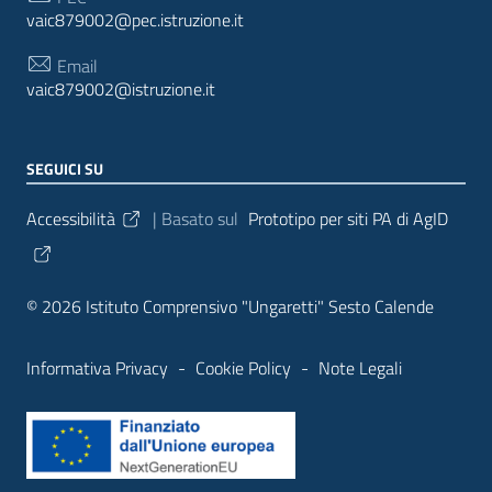
vaic879002@pec.istruzione.it
Email
vaic879002@istruzione.it
SEGUICI SU
Sezione Link Utili
Accessibilità
| Basato sul
Prototipo per siti PA di AgID
© 2026 Istituto Comprensivo "Ungaretti" Sesto Calende
Informativa Privacy
-
Cookie Policy
-
Note Legali