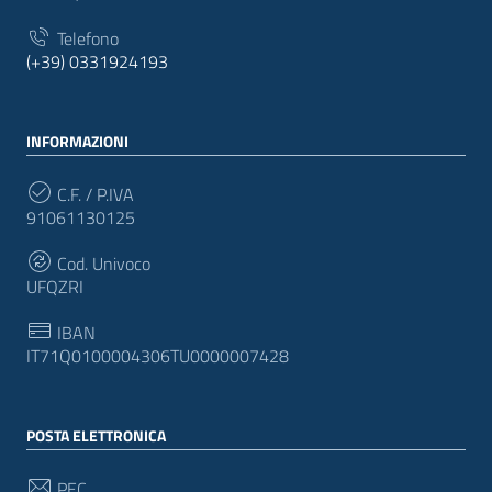
Telefono
(+39) 0331924193
INFORMAZIONI
C.F. / P.IVA
91061130125
Cod. Univoco
UFQZRI
IBAN
IT71Q0100004306TU0000007428
POSTA ELETTRONICA
PEC