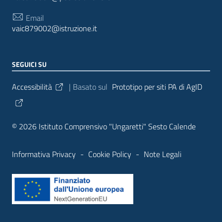
Email
vaic879002@istruzione.it
SEGUICI SU
Sezione Link Utili
Accessibilità
| Basato sul
Prototipo per siti PA di AgID
© 2026 Istituto Comprensivo "Ungaretti" Sesto Calende
Informativa Privacy
-
Cookie Policy
-
Note Legali