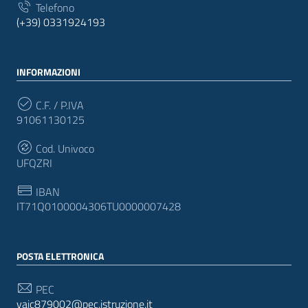
Telefono
(+39) 0331924193
INFORMAZIONI
C.F. / P.IVA
91061130125
Cod. Univoco
UFQZRI
IBAN
IT71Q0100004306TU0000007428
POSTA ELETTRONICA
PEC
vaic879002@pec.istruzione.it