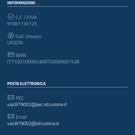
INFORMAZIONI
C.F. / P.IVA
91061130125
Cod. Univoco
UFQZRI
IBAN
IT71Q0100004306TU0000007428
POSTA ELETTRONICA
PEC
vaic879002@pec.istruzione.it
Email
vaic879002@istruzione.it