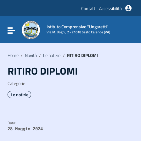
Vai ai contenuti
Vai al menu di navigazione
Contatti
Accessibilità
Vai al footer
Istituto Comprensivo "Ungaretti"
Attiva / disattiva la navigazione
Via M. Bogni, 2 - 21018 Sesto Calende (VA)
Home
/
Novità
/
Le notizie
/
RITIRO DIPLOMI
RITIRO DIPLOMI
Categorie
Le notizie
Data:
28 Maggio 2024