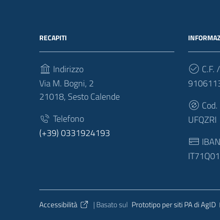
RECAPITI
INFORMAZ
Indirizzo
C.F. /
Via M. Bogni, 2
910611
21018, Sesto Calende
Cod.
Telefono
UFQZRI
(+39) 0331924193
IBA
IT71Q0
Sezione Link Utili
Accessibilità
| Basato sul
Prototipo per siti PA di AgID