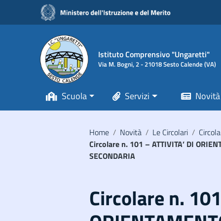
Vai ai contenuti
Vai al menu di navigazione
Vai al footer
Istituto Comprensivo "Ungaretti"
Via M. Bogni, 2 - 21018 Sesto Calende (VA)
Scuola
Servizi
Novità
Home
/
Novità
/
Le Circolari
/
Circola
Circolare n. 101 – ATTIVITA’ DI OR
SECONDARIA
Circolare n. 10