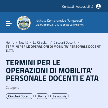
Vai ai contenuti
Vai al menu di navigazione
Contatti
Accessibilità
Vai al footer
Istituto Comprensivo "Ungaretti"
Attiva / disattiva la navigazione
Via M. Bogni, 2 - 21018 Sesto Calende (VA)
Home
/
Novità
/
Le Circolari
/
Circolari Docenti
/
TERMINI PER LE OPERAZIONI DI MOBILITA’ PERSONALE DOCENTI
E ATA
TERMINI PER LE
OPERAZIONI DI MOBILITA’
PERSONALE DOCENTI E ATA
Categorie
Circolari Docenti
Home
Le notizie