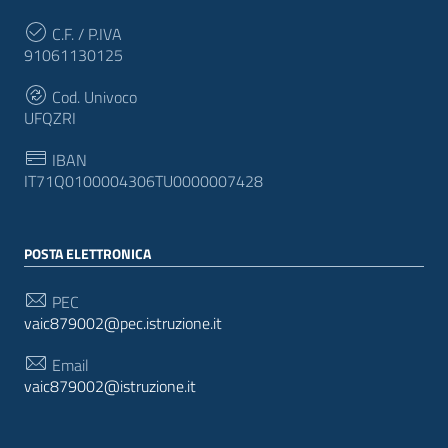
C.F. / P.IVA
91061130125
Cod. Univoco
UFQZRI
IBAN
IT71Q0100004306TU0000007428
POSTA ELETTRONICA
PEC
vaic879002@pec.istruzione.it
Email
vaic879002@istruzione.it