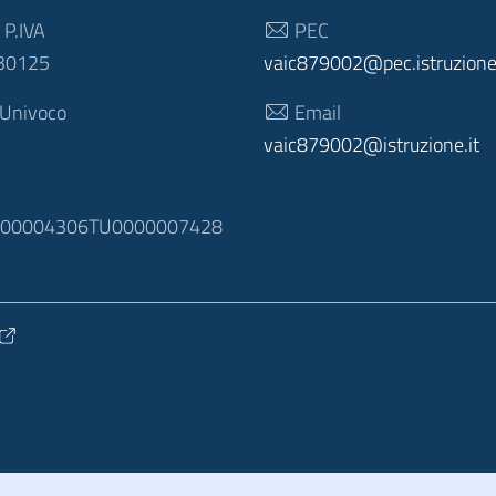
 P.IVA
PEC
30125
vaic879002@pec.istruzione.
 Univoco
Email
vaic879002@istruzione.it
N
100004306TU0000007428