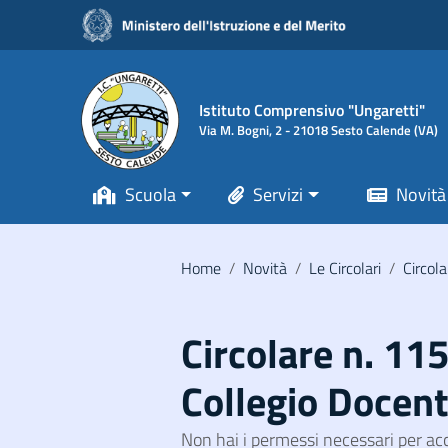
Vai ai contenuti
Vai al menu di navigazione
Vai al footer
Istituto Comprensivo "Ungaretti"
Via M. Bogni, 2 - 21018 Sesto Calende (VA)
Scuola
Servizi
Novità
Home
/
Novità
/
Le Circolari
/
Circola
Circolare n. 11
Collegio Docent
Non hai i permessi necessari per ac