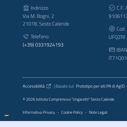
Indirizzo
C.F. /
Via M. Bogni, 2
910611
21018, Sesto Calende
Cod.
Telefono
UFQZRI
(+39) 0331924193
IBA
IT71Q0
Sezione Link Utili
Accessibilità
| Basato sul
Prototipo per siti PA di AgID
© 2026 Istituto Comprensivo "Ungaretti" Sesto Calende
Informativa Privacy
-
Cookie Policy
-
Note Legali