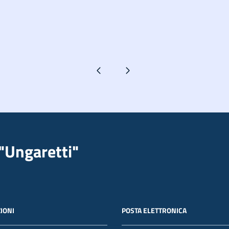
Pagina precedente
Pagina successiva
"Ungaretti"
IONI
POSTA ELETTRONICA