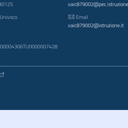
30125
vaic879002@pec.istruzione.
 Univoco
Email
vaic879002@istruzione.it
N
100004306TU0000007428