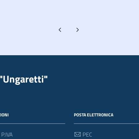
Pagina precedente
Pagina successiva
"Ungaretti"
IONI
POSTA ELETTRONICA
 P.IVA
PEC