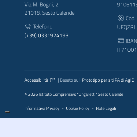
Via M. Bogni, 2
910611
21018, Sesto Calende
Cod.
Telefono
UFQZRI
(+39) 0331924193
IBA
IT71Q0
Sezione Link Utili
Accessibilità
| Basato sul
Prototipo per siti PA di AgID
© 2026 Istituto Comprensivo "Ungaretti" Sesto Calende
Informativa Privacy
-
Cookie Policy
-
Note Legali