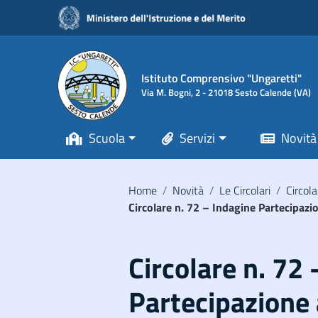
Vai ai contenuti
Vai al menu di navigazione
Vai al footer
Istituto Comprensivo "Ungaretti"
Via M. Bogni, 2 - 21018 Sesto Calende (VA)
Scuola
Servizi
Novità
Home
/
Novità
/
Le Circolari
/
Circola
Circolare n. 72 – Indagine Partecipaz
Circolare n. 72
Partecipazione 