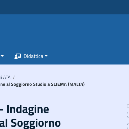
Didattica
ri ATA
/
ione al Soggiorno Studio a SLIEMA (MALTA)
 – Indagine
C
al Soggiorno