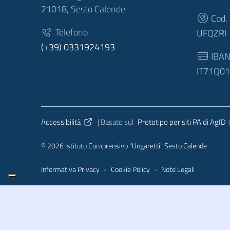
21018, Sesto Calende
Cod.
Telefono
UFQZRI
(+39) 0331924193
IBA
IT71Q0
Sezione Link Utili
Accessibilità
| Basato sul
Prototipo per siti PA di AgID
© 2026 Istituto Comprensivo "Ungaretti" Sesto Calende
Informativa Privacy
-
Cookie Policy
-
Note Legali