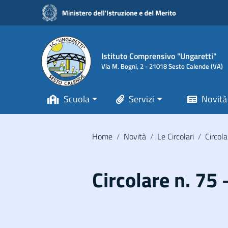
Vai ai contenuti
Vai al menu di navigazione
Vai al footer
Istituto Comprensivo "Ungaretti"
Via M. Bogni, 2 - 21018 Sesto Calende (VA)
Scuola
Servizi
Novità
Home
/
Novità
/
Le Circolari
/
Circola
Circolare n. 75 