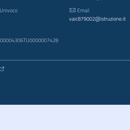
 Univoco
Email
vaic879002@istruzione.it
N
100004306TU0000007428