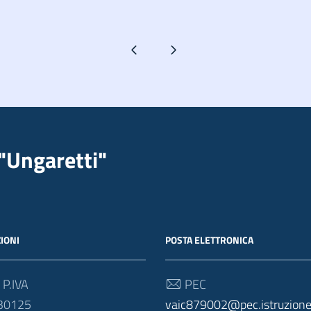
Pagina precedente
Pagina successiva
"Ungaretti"
IONI
POSTA ELETTRONICA
 P.IVA
PEC
30125
vaic879002@pec.istruzione.