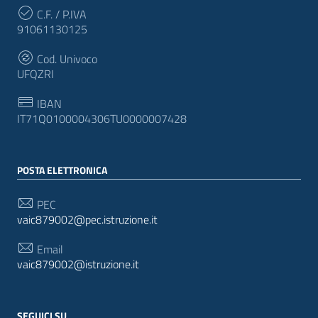
C.F. / P.IVA
91061130125
Cod. Univoco
UFQZRI
IBAN
IT71Q0100004306TU0000007428
POSTA ELETTRONICA
PEC
vaic879002@pec.istruzione.it
Email
vaic879002@istruzione.it
SEGUICI SU