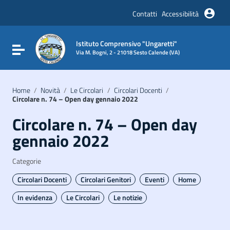
Vai ai contenuti
Vai al menu di navigazione
Contatti
Accessibilità
Vai al footer
Istituto Comprensivo "Ungaretti"
Attiva / disattiva la navigazione
Via M. Bogni, 2 - 21018 Sesto Calende (VA)
Home
/
Novità
/
Le Circolari
/
Circolari Docenti
/
Circolare n. 74 – Open day gennaio 2022
Circolare n. 74 – Open day
gennaio 2022
Categorie
Circolari Docenti
Circolari Genitori
Eventi
Home
In evidenza
Le Circolari
Le notizie