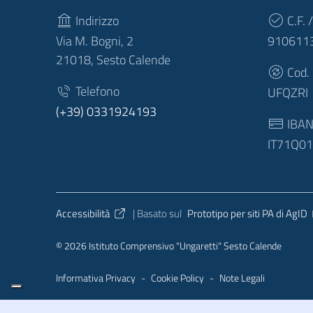
Indirizzo
C.F. /
Via M. Bogni, 2
910611
21018, Sesto Calende
Cod.
Telefono
UFQZRI
(+39) 0331924193
IBA
IT71Q0
Sezione Link Utili
Accessibilità
| Basato sul
Prototipo per siti PA di AgID
© 2026 Istituto Comprensivo "Ungaretti" Sesto Calende
Informativa Privacy
-
Cookie Policy
-
Note Legali