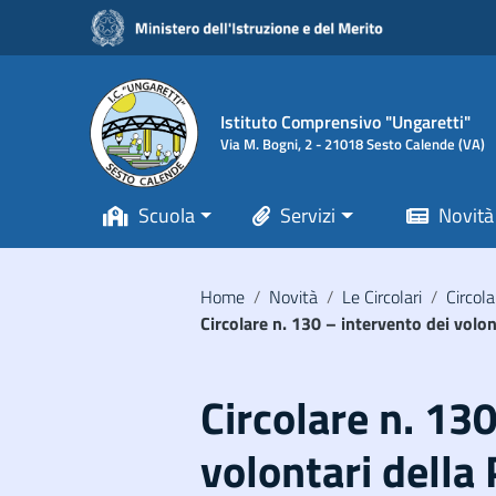
Vai ai contenuti
Vai al menu di navigazione
Vai al footer
Istituto Comprensivo "Ungaretti"
Via M. Bogni, 2 - 21018 Sesto Calende (VA)
Scuola
Servizi
Novità
Home
/
Novità
/
Le Circolari
/
Circola
Circolare n. 130 – intervento dei volon
Circolare n. 13
volontari della 