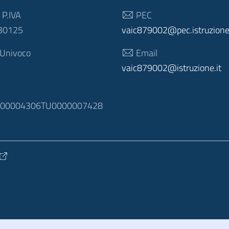
 P.IVA
PEC
30125
vaic879002@pec.istruzione.
 Univoco
Email
vaic879002@istruzione.it
N
100004306TU0000007428