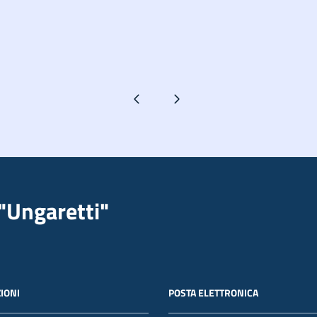
Pagina precedente
Pagina successiva
"Ungaretti"
IONI
POSTA ELETTRONICA