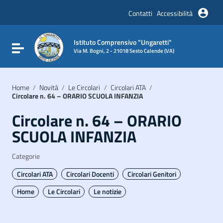
Vai ai contenuti
Vai al menu di navigazione
Contatti
Accessibilità
Vai al footer
Istituto Comprensivo "Ungaretti"
Attiva / disattiva la navigazione
Via M. Bogni, 2 - 21018 Sesto Calende (VA)
Home
/
Novità
/
Le Circolari
/
Circolari ATA
/
Circolare n. 64 – ORARIO SCUOLA INFANZIA
Circolare n. 64 – ORARIO
SCUOLA INFANZIA
Categorie
Circolari ATA
Circolari Docenti
Circolari Genitori
Home
Le Circolari
Le notizie