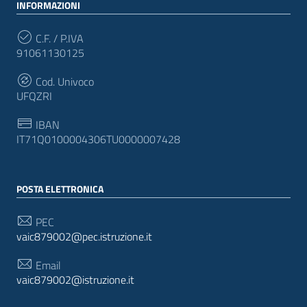
INFORMAZIONI
C.F. / P.IVA
91061130125
Cod. Univoco
UFQZRI
IBAN
IT71Q0100004306TU0000007428
POSTA ELETTRONICA
PEC
vaic879002@pec.istruzione.it
Email
vaic879002@istruzione.it