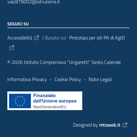
vaic879002@istruzione.it
SEGUICI SU
Sezione Link Utili
Accessibilità
| Basato sul
Prototipo per siti PA di AgID
© 2026 Istituto Comprensivo "Ungaretti" Sesto Calende
Informativa Privacy
-
Cookie Policy
-
Note Legali
Designed by
mtoweb.it