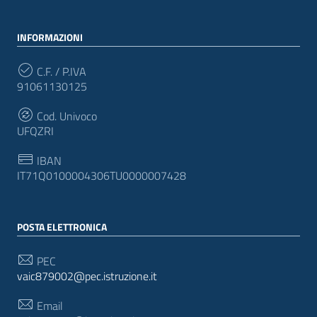
INFORMAZIONI
C.F. / P.IVA
91061130125
Cod. Univoco
UFQZRI
IBAN
IT71Q0100004306TU0000007428
POSTA ELETTRONICA
PEC
vaic879002@pec.istruzione.it
Email