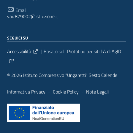
Email
vaic879002@istruzione.it
SEGUICI SU
Sezione Link Utili
Accessibilità
| Basato sul
Prototipo per siti PA di AgID
© 2026 Istituto Comprensivo "Ungaretti" Sesto Calende
Informativa Privacy
-
Cookie Policy
-
Note Legali