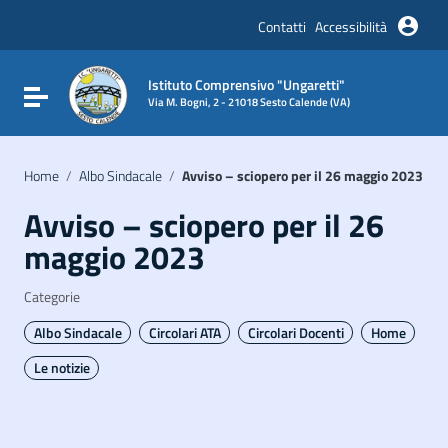
Vai ai contenuti
Vai al menu di navigazione
Contatti
Accessibilità
Vai al footer
Istituto Comprensivo "Ungaretti"
Attiva / disattiva la navigazione
Via M. Bogni, 2 - 21018 Sesto Calende (VA)
Home
/
Albo Sindacale
/
Avviso – sciopero per il 26 maggio 2023
Avviso – sciopero per il 26
maggio 2023
Categorie
Albo Sindacale
Circolari ATA
Circolari Docenti
Home
Le notizie