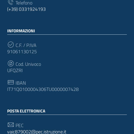
Telefono
(+39) 0331924193
INFORMAZIONI
C.F. / P.IVA
91061130125
Cod. Univoco
UFQZRI
IBAN
IT71Q0100004306TU0000007428
POSTA ELETTRONICA
PEC
vaic879002@pec.istruzione.it