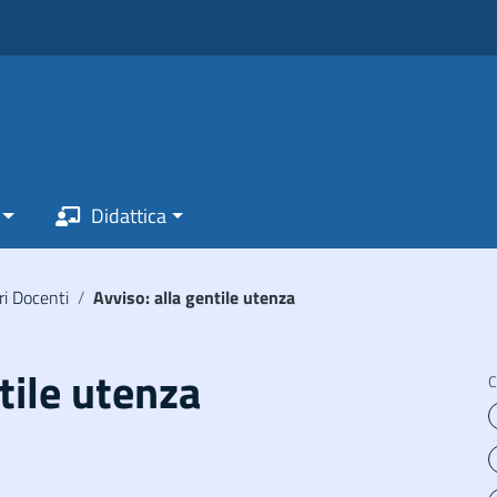
Didattica
ri Docenti
/
Avviso: alla gentile utenza
tile utenza
C