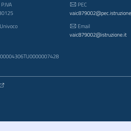
 P.IVA
PEC
30125
vaic879002@pec.istruzione.
 Univoco
Email
vaic879002@istruzione.it
N
100004306TU0000007428