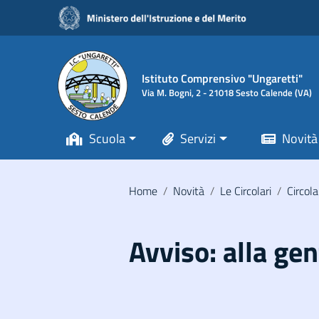
Vai ai contenuti
Vai al menu di navigazione
Vai al footer
Istituto Comprensivo "Ungaretti"
Via M. Bogni, 2 - 21018 Sesto Calende (VA)
Scuola
Servizi
Novità
Home
/
Novità
/
Le Circolari
/
Circola
Avviso: alla gen