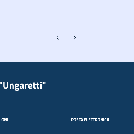
Pagina precedente
Pagina successiva
"Ungaretti"
IONI
POSTA ELETTRONICA