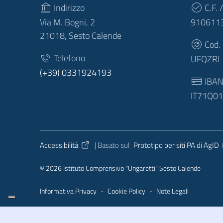
Indirizzo
C.F. /
Via M. Bogni, 2
910611
21018, Sesto Calende
Cod.
Telefono
UFQZRI
(+39) 0331924193
IBA
IT71Q0
Sezione Link Utili
Accessibilità
| Basato sul
Prototipo per siti PA di AgID
© 2026 Istituto Comprensivo "Ungaretti" Sesto Calende
Informativa Privacy
-
Cookie Policy
-
Note Legali