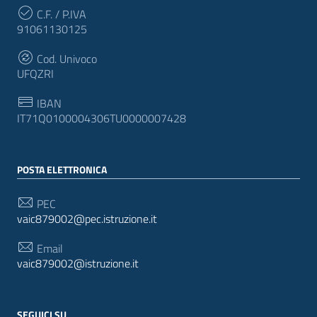
C.F. / P.IVA
91061130125
Cod. Univoco
UFQZRI
IBAN
IT71Q0100004306TU0000007428
POSTA ELETTRONICA
PEC
vaic879002@pec.istruzione.it
Email
vaic879002@istruzione.it
SEGUICI SU