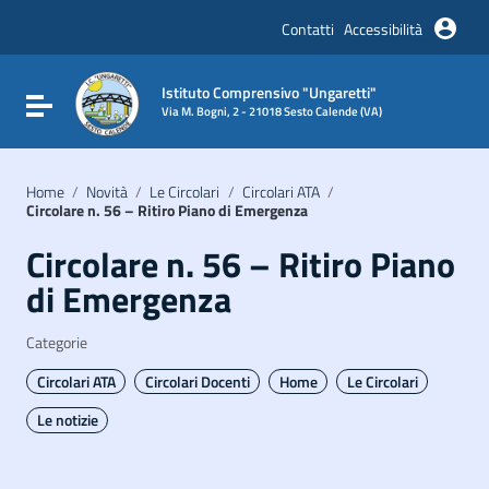
Vai ai contenuti
Vai al menu di navigazione
Contatti
Accessibilità
Vai al footer
Istituto Comprensivo "Ungaretti"
Attiva / disattiva la navigazione
Via M. Bogni, 2 - 21018 Sesto Calende (VA)
Home
/
Novità
/
Le Circolari
/
Circolari ATA
/
Circolare n. 56 – Ritiro Piano di Emergenza
Circolare n. 56 – Ritiro Piano
di Emergenza
Categorie
Circolari ATA
Circolari Docenti
Home
Le Circolari
Le notizie