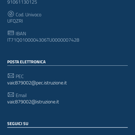
91061130125
Cod. Univoco
UFQZRI
IBAN
IT71Q0100004306TU0000007428
POSTA ELETTRONICA
PEC
vaic879002@pec.istruzione.it
Email
vaic879002@istruzione.it
SEGUICI SU