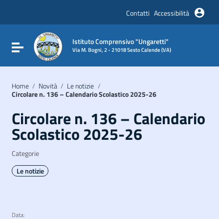
Vai ai contenuti
Vai al menu di navigazione
Contatti
Accessibilità
Vai al footer
Istituto Comprensivo "Ungaretti"
Attiva / disattiva la navigazione
Via M. Bogni, 2 - 21018 Sesto Calende (VA)
Home
/
Novità
/
Le notizie
/
Circolare n. 136 – Calendario Scolastico 2025-26
Circolare n. 136 – Calendario
Scolastico 2025-26
Categorie
Le notizie
Data: