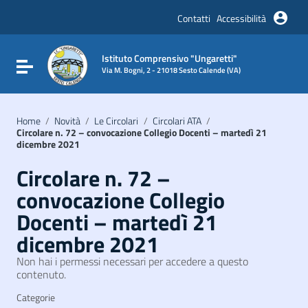
Vai ai contenuti
Vai al menu di navigazione
Contatti
Accessibilità
Vai al footer
Istituto Comprensivo "Ungaretti"
Attiva / disattiva la navigazione
Via M. Bogni, 2 - 21018 Sesto Calende (VA)
Home
/
Novità
/
Le Circolari
/
Circolari ATA
/
Circolare n. 72 – convocazione Collegio Docenti – martedì 21
dicembre 2021
Circolare n. 72 –
convocazione Collegio
Docenti – martedì 21
dicembre 2021
Non hai i permessi necessari per accedere a questo
contenuto.
Categorie