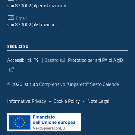
vaic879002@pec.istruzione.it
Email
vaic879002@istruzione.it
SEGUICI SU
Sezione Link Utili
Accessibilità
| Basato sul
Prototipo per siti PA di AgID
© 2026 Istituto Comprensivo "Ungaretti" Sesto Calende
Informativa Privacy
-
Cookie Policy
-
Note Legali