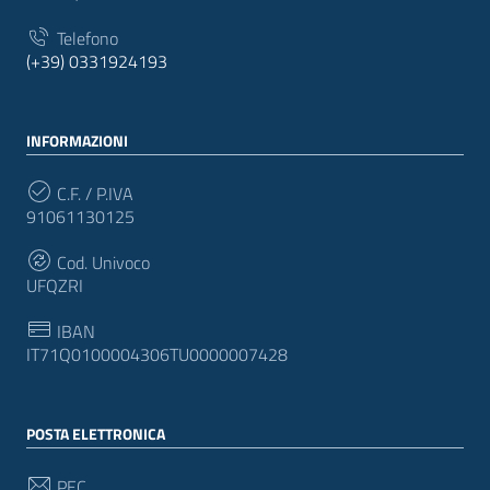
Telefono
(+39) 0331924193
INFORMAZIONI
C.F. / P.IVA
91061130125
Cod. Univoco
UFQZRI
IBAN
IT71Q0100004306TU0000007428
POSTA ELETTRONICA
PEC