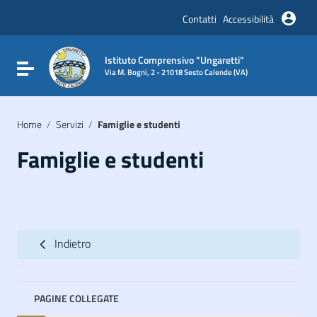
Vai ai contenuti
Vai al menu di navigazione
Contatti
Accessibilità
Vai al footer
Istituto Comprensivo "Ungaretti"
Attiva / disattiva la navigazione
Via M. Bogni, 2 - 21018 Sesto Calende (VA)
Home
/
Servizi
/
Famiglie e studenti
Famiglie e studenti
Indietro
PAGINE COLLEGATE