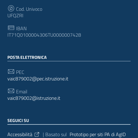
Cod. Univoco
UFQZRI
IBAN
IT71Q0100004306TU0000007428
POSTA ELETTRONICA
PEC
vaic879002@pec.istruzione.it
Email
vaic879002@istruzione.it
SEGUICI SU
Sezione Link Utili
Accessibilità
| Basato sul
Prototipo per siti PA di AgID