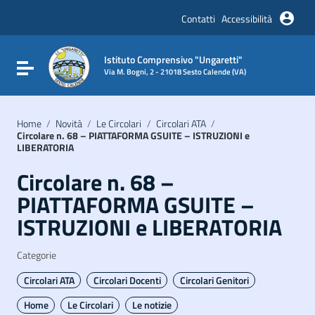
Vai ai contenuti
Vai al menu di navigazione
Contatti
Accessibilità
Vai al footer
Istituto Comprensivo "Ungaretti"
Attiva / disattiva la navigazione
Via M. Bogni, 2 - 21018 Sesto Calende (VA)
Home
/
Novità
/
Le Circolari
/
Circolari ATA
/
Circolare n. 68 – PIATTAFORMA GSUITE – ISTRUZIONI e
LIBERATORIA
Circolare n. 68 –
PIATTAFORMA GSUITE –
ISTRUZIONI e LIBERATORIA
Categorie
Circolari ATA
Circolari Docenti
Circolari Genitori
Home
Le Circolari
Le notizie