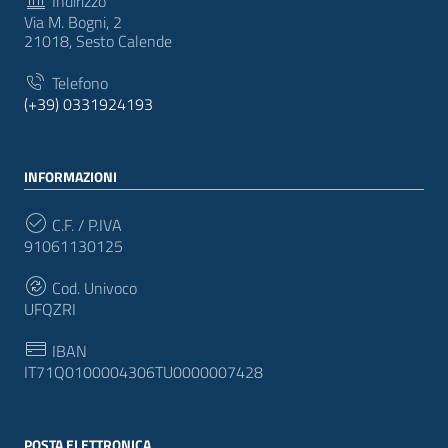
Indirizzo
Via M. Bogni, 2
21018, Sesto Calende
Telefono
(+39) 0331924193
INFORMAZIONI
C.F. / P.IVA
91061130125
Cod. Univoco
UFQZRI
IBAN
IT71Q0100004306TU0000007428
POSTA ELETTRONICA