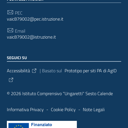
PEC
vaic879002@pec.istruzione.it
Email
vaic879002@istruzione.it
SEGUICI SU
Sezione Link Utili
Accessibilità
| Basato sul
Prototipo per siti PA di AgID
© 2026 Istituto Comprensivo "Ungaretti" Sesto Calende
Informativa Privacy
-
Cookie Policy
-
Note Legali