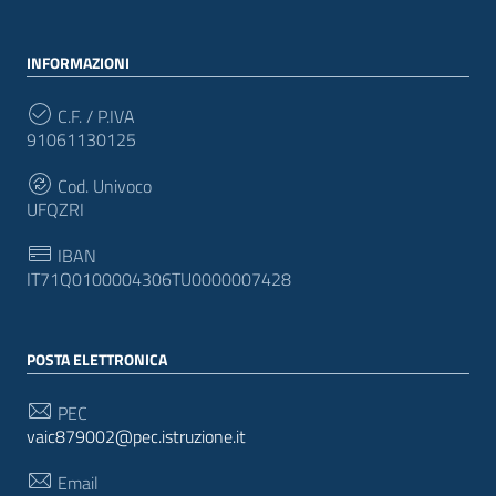
INFORMAZIONI
C.F. / P.IVA
91061130125
Cod. Univoco
UFQZRI
IBAN
IT71Q0100004306TU0000007428
POSTA ELETTRONICA
PEC
vaic879002@pec.istruzione.it
Email