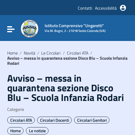
Vai ai contenuti
Vai al menu di navigazione
Contatti
Accessibilità
Vai al footer
Istituto Comprensivo "Ungaretti"
Attiva / disattiva la navigazione
Via M. Bogni, 2 - 21018 Sesto Calende (VA)
Home
/
Novità
/
Le Circolari
/
Circolari ATA
/
Avviso – messa in quarantena sezione Disco Blu – Scuola Infanzia
Rodari
Avviso – messa in
quarantena sezione Disco
Blu – Scuola Infanzia Rodari
Categorie
Circolari ATA
Circolari Docenti
Circolari Genitori
Home
Le notizie