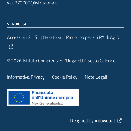
vaic879002@istruzione.it
SEGUICI SU
Sezione Link Utili
Accessibilità
| Basato sul
Prototipo per siti PA di AgID
© 2026 Istituto Comprensivo "Ungaretti" Sesto Calende
Informativa Privacy
-
Cookie Policy
-
Note Legali
Designed by
mtoweb.it