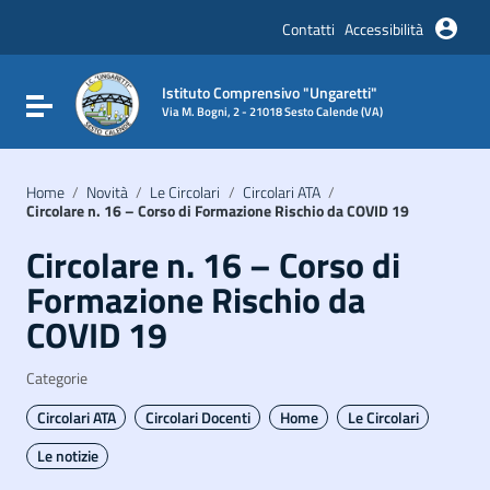
Vai ai contenuti
Vai al menu di navigazione
Contatti
Accessibilità
Vai al footer
Istituto Comprensivo "Ungaretti"
Attiva / disattiva la navigazione
Via M. Bogni, 2 - 21018 Sesto Calende (VA)
Home
/
Novità
/
Le Circolari
/
Circolari ATA
/
Circolare n. 16 – Corso di Formazione Rischio da COVID 19
Circolare n. 16 – Corso di
Formazione Rischio da
COVID 19
Categorie
Circolari ATA
Circolari Docenti
Home
Le Circolari
Le notizie