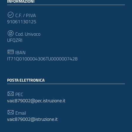
INFORMAZIONI
C.F. / P.IVA
91061130125
Cod. Univoco
UFQZRI
IBAN
IT71Q0100004306TU0000007428
POSTA ELETTRONICA
PEC
vaic879002@pec.istruzione.it
Email
vaic879002@istruzione.it