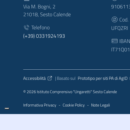
Via M. Bogni, 2
910611
21018, Sesto Calende
Cod.
Telefono
UFQZRI
(+39) 0331924193
IBA
IT71Q0
Sezione Link Utili
Accessibilità
| Basato sul
Prototipo per siti PA di AgID
© 2026 Istituto Comprensivo "Ungaretti" Sesto Calende
Informativa Privacy
-
Cookie Policy
-
Note Legali