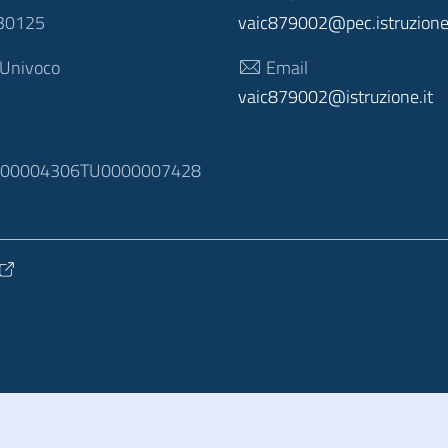
30125
vaic879002@pec.istruzione.
 Univoco
Email
vaic879002@istruzione.it
N
100004306TU0000007428