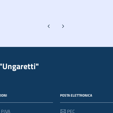
Pagina precedente
Pagina successiva
"Ungaretti"
IONI
POSTA ELETTRONICA
 P.IVA
PEC