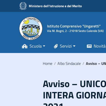
Vai ai contenuti
Vai al menu di navigazione
Vai al footer
Istituto Comprensivo "Ungaretti"
Via M. Bogni, 2 - 21018 Sesto Calende (VA)
Scuola
Servizi
Novità
Home
/
Albo Sindacale
/
Avviso – U
Avviso – UNIC
INTERA GIORN