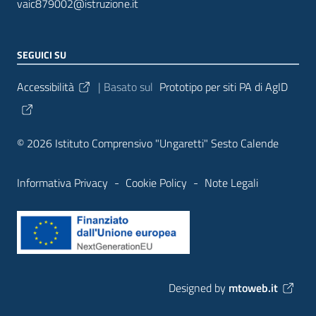
vaic879002@istruzione.it
SEGUICI SU
Sezione Link Utili
Accessibilità
| Basato sul
Prototipo per siti PA di AgID
© 2026 Istituto Comprensivo "Ungaretti" Sesto Calende
Informativa Privacy
-
Cookie Policy
-
Note Legali
Designed by
mtoweb.it