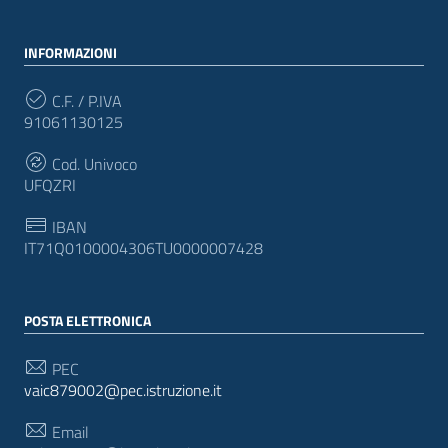
INFORMAZIONI
C.F. / P.IVA
91061130125
Cod. Univoco
UFQZRI
IBAN
IT71Q0100004306TU0000007428
POSTA ELETTRONICA
PEC
vaic879002@pec.istruzione.it
Email