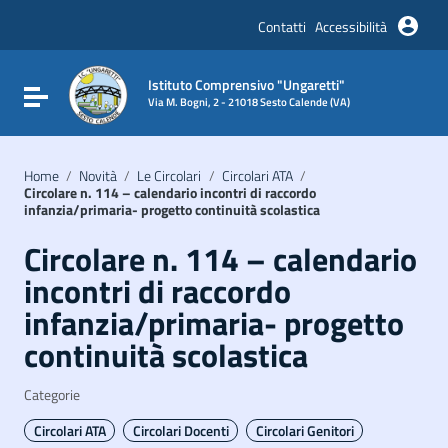
Vai ai contenuti
Vai al menu di navigazione
Contatti
Accessibilità
Vai al footer
Istituto Comprensivo "Ungaretti"
Attiva / disattiva la navigazione
Via M. Bogni, 2 - 21018 Sesto Calende (VA)
Home
/
Novità
/
Le Circolari
/
Circolari ATA
/
Circolare n. 114 – calendario incontri di raccordo
infanzia/primaria- progetto continuità scolastica
Circolare n. 114 – calendario
incontri di raccordo
infanzia/primaria- progetto
continuità scolastica
Categorie
Circolari ATA
Circolari Docenti
Circolari Genitori