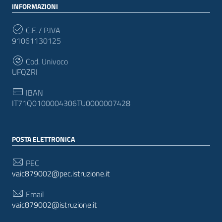
INFORMAZIONI
C.F. / P.IVA
91061130125
Cod. Univoco
UFQZRI
IBAN
IT71Q0100004306TU0000007428
POSTA ELETTRONICA
PEC
vaic879002@pec.istruzione.it
Email
vaic879002@istruzione.it