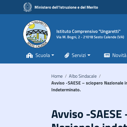
Vai ai contenuti
Vai al menu di navigazione
Vai al footer
Istituto Comprensivo "Ungaretti"
Via M. Bogni, 2 - 21018 Sesto Calende (VA)
Scuola
Servizi
Novità
Home
/
Albo Sindacale
/
Avviso -SAESE – sciopero Nazionale in
Indeterminato.
Avviso -SAESE 