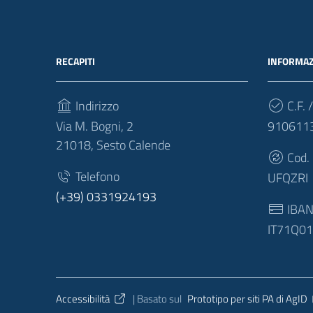
RECAPITI
INFORMAZ
Indirizzo
C.F. /
Via M. Bogni, 2
910611
21018, Sesto Calende
Cod.
Telefono
UFQZRI
(+39) 0331924193
IBA
IT71Q0
Sezione Link Utili
Accessibilità
| Basato sul
Prototipo per siti PA di AgID