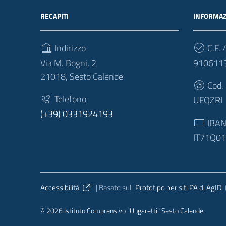
RECAPITI
INFORMAZ
Indirizzo
C.F. /
Via M. Bogni, 2
910611
21018, Sesto Calende
Cod.
Telefono
UFQZRI
(+39) 0331924193
IBA
IT71Q0
Sezione Link Utili
Accessibilità
| Basato sul
Prototipo per siti PA di AgID
© 2026 Istituto Comprensivo "Ungaretti" Sesto Calende