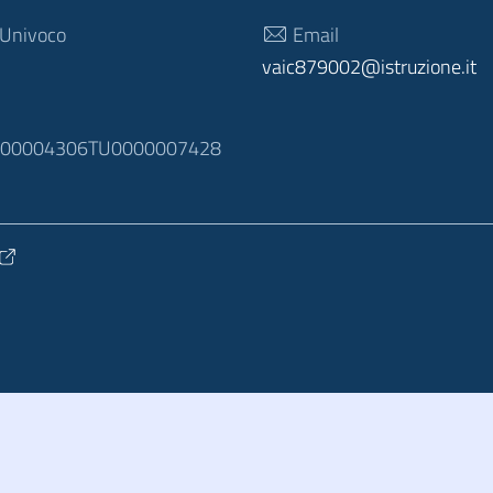
 Univoco
Email
vaic879002@istruzione.it
N
100004306TU0000007428