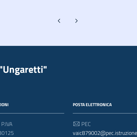
Pagina precedente
Pagina successiva
"Ungaretti"
IONI
POSTA ELETTRONICA
 P.IVA
PEC
30125
vaic879002@pec.istruzione.