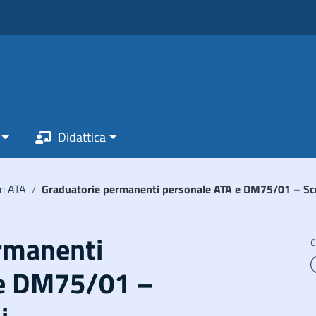
Didattica
ri ATA
/
Graduatorie permanenti personale ATA e DM75/01 – Scel
rmanenti
C
 e DM75/01 –