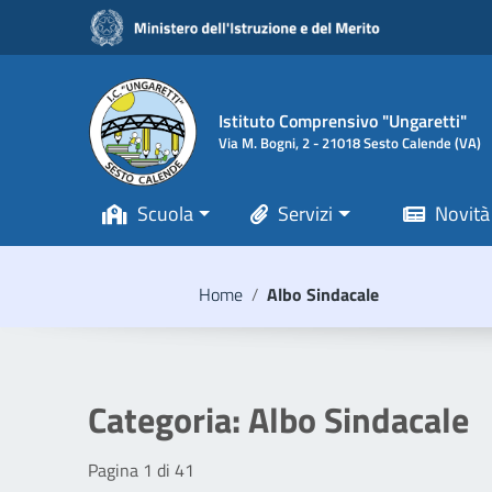
Vai ai contenuti
Vai al menu di navigazione
Vai al footer
Istituto Comprensivo "Ungaretti"
Via M. Bogni, 2 - 21018 Sesto Calende (VA)
Scuola
Servizi
Novità
Home
/
Albo Sindacale
Categoria:
Albo Sindacale
Pagina 1 di 41