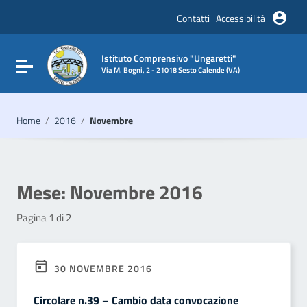
Vai ai contenuti
Vai al menu di navigazione
Contatti
Accessibilità
Vai al footer
Istituto Comprensivo "Ungaretti"
Attiva / disattiva la navigazione
Via M. Bogni, 2 - 21018 Sesto Calende (VA)
Home
/
2016
/
Novembre
Mese:
Novembre 2016
Pagina 1 di 2
30 NOVEMBRE 2016
Circolare n.39 – Cambio data convocazione