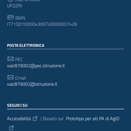
UFQZRI
IBAN
IT71Q0100004306TU0000007428
POSTA ELETTRONICA
PEC
vaic879002@pec.istruzione.it
Email
vaic879002@istruzione.it
SEGUICI SU
Sezione Link Utili
Accessibilità
| Basato sul
Prototipo per siti PA di AgID