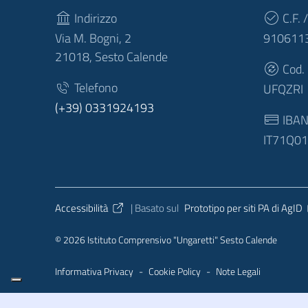
Indirizzo
C.F. /
Via M. Bogni, 2
910611
21018, Sesto Calende
Cod.
Telefono
UFQZRI
(+39) 0331924193
IBA
IT71Q0
Sezione Link Utili
Accessibilità
| Basato sul
Prototipo per siti PA di AgID
© 2026 Istituto Comprensivo "Ungaretti" Sesto Calende
Informativa Privacy
-
Cookie Policy
-
Note Legali