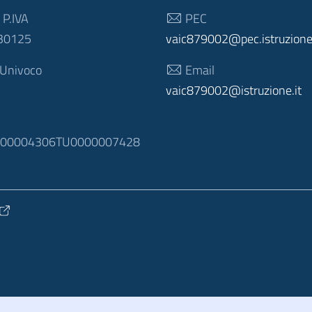
 P.IVA
PEC
30125
vaic879002@pec.istruzione.
 Univoco
Email
vaic879002@istruzione.it
N
100004306TU0000007428