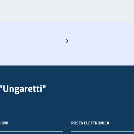
Pagina successiva
"Ungaretti"
IONI
POSTA ELETTRONICA