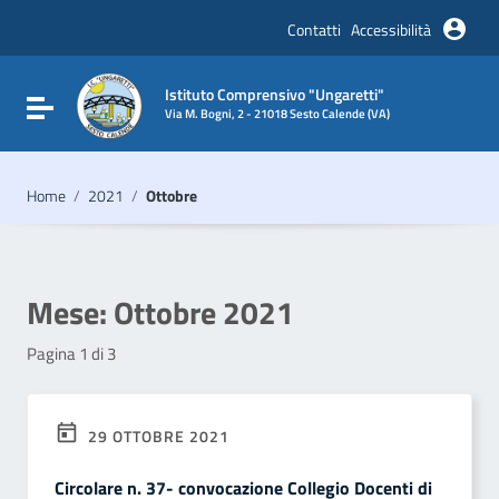
Vai ai contenuti
Vai al menu di navigazione
Contatti
Accessibilità
Vai al footer
Istituto Comprensivo "Ungaretti"
Attiva / disattiva la navigazione
Via M. Bogni, 2 - 21018 Sesto Calende (VA)
Home
/
2021
/
Ottobre
Mese:
Ottobre 2021
Pagina 1 di 3
29 OTTOBRE 2021
Circolare n. 37- convocazione Collegio Docenti di