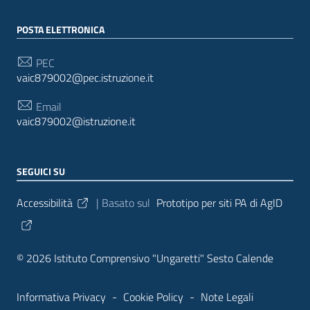
POSTA ELETTRONICA
PEC
vaic879002@pec.istruzione.it
Email
vaic879002@istruzione.it
SEGUICI SU
Sezione Link Utili
Accessibilità
| Basato sul
Prototipo per siti PA di AgID
© 2026 Istituto Comprensivo "Ungaretti" Sesto Calende
Informativa Privacy
-
Cookie Policy
-
Note Legali