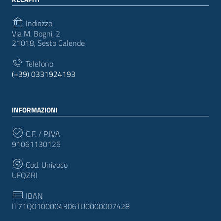
Indirizzo
Via M. Bogni, 2
21018, Sesto Calende
Telefono
(+39) 0331924193
INFORMAZIONI
C.F. / P.IVA
91061130125
Cod. Univoco
UFQZRI
IBAN
IT71Q0100004306TU0000007428