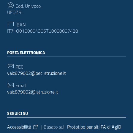
Cod. Univoco
UFQZRI
IBAN
IT71Q0100004306TU0000007428
POSTA ELETTRONICA
PEC
vaic879002@pec.istruzione.it
Email
vaic879002@istruzione.it
SEGUICI SU
Sezione Link Utili
Accessibilità
| Basato sul
Prototipo per siti PA di AgID