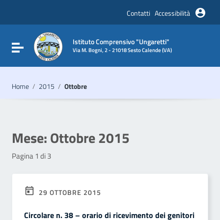
Vai ai contenuti
Vai al menu di navigazione
Contatti
Accessibilità
Vai al footer
Istituto Comprensivo "Ungaretti"
Attiva / disattiva la navigazione
Via M. Bogni, 2 - 21018 Sesto Calende (VA)
Home
/
2015
/
Ottobre
Mese:
Ottobre 2015
Pagina 1 di 3
29 OTTOBRE 2015
Circolare n. 38 – orario di ricevimento dei genitori