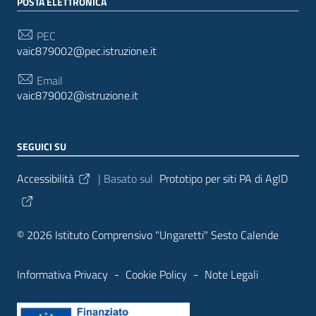
POSTA ELETTRONICA
PEC
vaic879002@pec.istruzione.it
Email
vaic879002@istruzione.it
SEGUICI SU
Sezione Link Utili
Accessibilità
| Basato sul
Prototipo per siti PA di AgID
© 2026 Istituto Comprensivo "Ungaretti" Sesto Calende
Informativa Privacy
-
Cookie Policy
-
Note Legali