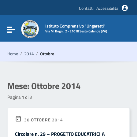
Vai ai contenuti
Vai al menu di navigazione
Contatti
Accessibilità
Vai al footer
Istituto Comprensivo "Ungaretti"
Attiva / disattiva la navigazione
Via M. Bogni, 2 - 21018 Sesto Calende (VA)
Home
/
2014
/
Ottobre
Mese:
Ottobre 2014
Pagina 1 di 3
30 OTTOBRE 2014
Circolare n. 29 – PROGETTO EDUCATRICI A