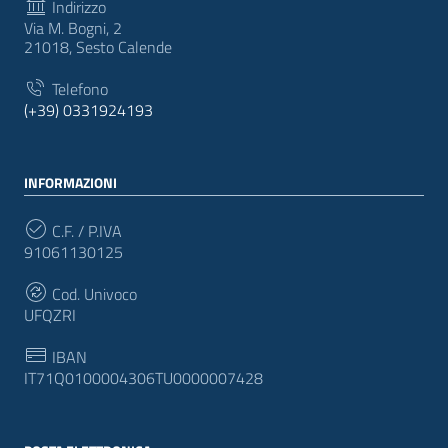
Indirizzo
Via M. Bogni, 2
21018, Sesto Calende
Telefono
(+39) 0331924193
INFORMAZIONI
C.F. / P.IVA
91061130125
Cod. Univoco
UFQZRI
IBAN
IT71Q0100004306TU0000007428