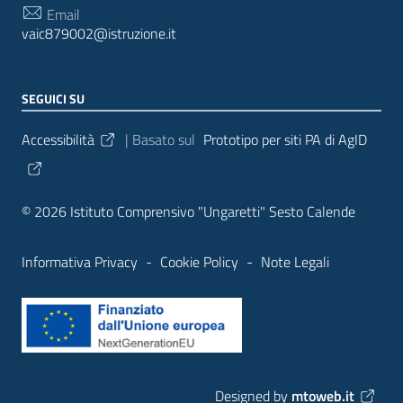
Email
vaic879002@istruzione.it
SEGUICI SU
Sezione Link Utili
Accessibilità
| Basato sul
Prototipo per siti PA di AgID
© 2026 Istituto Comprensivo "Ungaretti" Sesto Calende
Informativa Privacy
-
Cookie Policy
-
Note Legali
Designed by
mtoweb.it