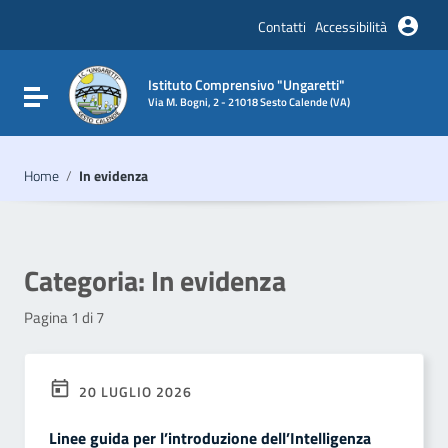
Vai ai contenuti
Vai al menu di navigazione
Contatti
Accessibilità
Vai al footer
Istituto Comprensivo "Ungaretti"
Attiva / disattiva la navigazione
Via M. Bogni, 2 - 21018 Sesto Calende (VA)
Home
/
In evidenza
Categoria:
In evidenza
Pagina 1 di 7
20 LUGLIO 2026
Linee guida per l’introduzione dell’Intelligenza