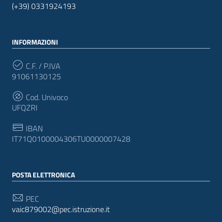
(+39) 0331924193
INFORMAZIONI
C.F. / P.IVA
91061130125
Cod. Univoco
UFQZRI
IBAN
IT71Q0100004306TU0000007428
POSTA ELETTRONICA
PEC
vaic879002@pec.istruzione.it