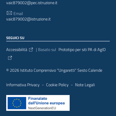
vaic879002@pec.istruzione.it
Email
vaic879002@istruzione.it
SEGUICI SU
Sezione Link Utili
Accessibilità
| Basato sul
Prototipo per siti PA di AgID
© 2026 Istituto Comprensivo "Ungaretti" Sesto Calende
Informativa Privacy
-
Cookie Policy
-
Note Legali