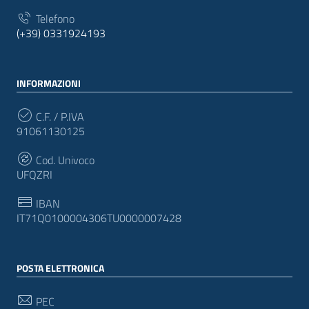
Telefono
(+39) 0331924193
INFORMAZIONI
C.F. / P.IVA
91061130125
Cod. Univoco
UFQZRI
IBAN
IT71Q0100004306TU0000007428
POSTA ELETTRONICA
PEC