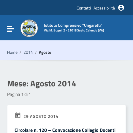
Vai ai contenuti
Vai al menu di navigazione
Contatti
Accessibilità
Vai al footer
Istituto Comprensivo "Ungaretti"
Attiva / disattiva la navigazione
Via M. Bogni, 2 - 21018 Sesto Calende (VA)
Home
/
2014
/
Agosto
Mese:
Agosto 2014
Pagina 1 di 1
29 AGOSTO 2014
Circolare n. 120 – Convocazione Collegio Docenti