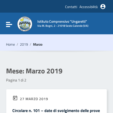
Vai ai contenuti
Vai al menu di navigazione
Contatti
Accessibilità
Vai al footer
Istituto Comprensivo "Ungaretti"
Attiva / disattiva la navigazione
Via M. Bogni, 2 - 21018 Sesto Calende (VA)
Home
/
2019
/
Marzo
Mese:
Marzo 2019
Pagina 1 di 2
27 MARZO 2019
Circolare n. 101 – date di svolgimento delle prove