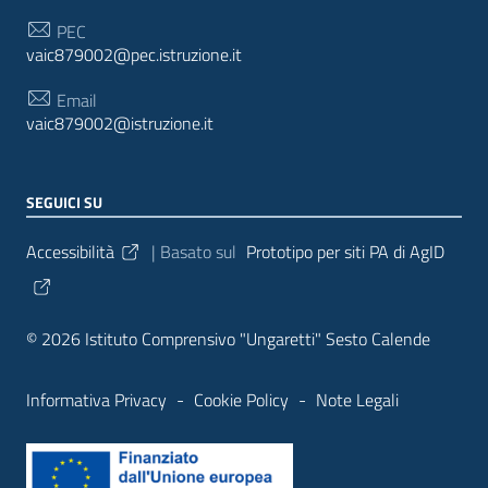
PEC
vaic879002@pec.istruzione.it
Email
vaic879002@istruzione.it
SEGUICI SU
Sezione Link Utili
Accessibilità
| Basato sul
Prototipo per siti PA di AgID
© 2026 Istituto Comprensivo "Ungaretti" Sesto Calende
Informativa Privacy
-
Cookie Policy
-
Note Legali