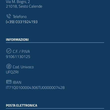
Via M. Bogni, 2
21018, Sesto Calende
Telefono
(+39) 0331924193
INFORMAZIONI
C.F. / P.IVA
91061130125
Cod. Univoco
UFQZRI
IBAN
IT71Q0100004306TU0000007428
POSTA ELETTRONICA